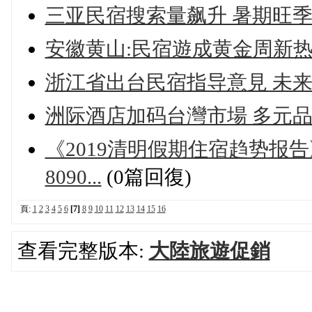
三亚民宿搜索量飙升 暑期旺季
安徽黄山:民宿遊成黄金周新热
浙江省出台民宿指导意見 未
洲际酒店加码台灣市場 多元
《2019清明假期住宿趋势报
8090...
(0篇回復)
頁:
1
2
3
4
5
6
[7]
8
9
10
11
12
13
14
15
16
查看完整版本:
大陸旅遊促銷