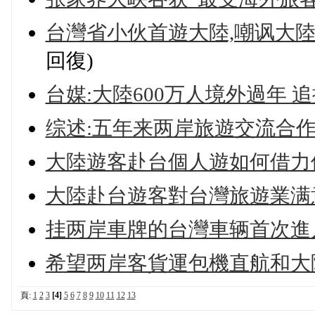
台灣省小伙首遊大陸,嘲讽大
回復)
台媒:大陸600万人境外過年 
综述:五年来两岸旅遊交流合
大陸遊客赴台個人遊如何借力
大陸赴台遊客對台灣旅遊業满意
挂两岸車牌的台灣車辆首次進
希望两岸客貨運包機直航和大
頁:
1
2
3
[4]
5
6
7
8
9
10
11
12
13