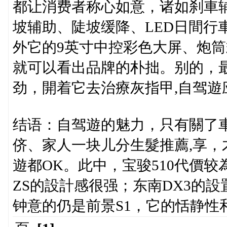
都让消费者称心如意，诸如刹車
坡辅助、陡坡缓降、LED日間行
外它的9英寸中控彩色大屏、炮
就可以看出品牌的朴拙。别的，最大
劲，開着它去治療灰指甲,自驾遊
结语：自驾遊的魅力，只有關了
侪、家人一块儿分生髮推薦,享
遊都OK。此中，宝骏510代價
ZS的設計感很强；东南DX3的
钟意的仍是前景S1，它的恬静性