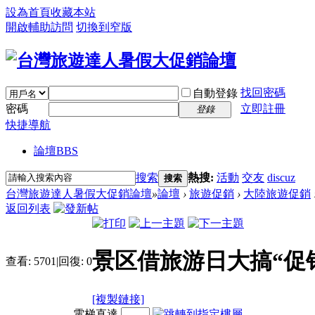
設為首頁
收藏本站
開啟輔助訪問
切換到窄版
找回密碼
自動登錄
密碼
立即註冊
登錄
快捷導航
論壇
BBS
搜索
熱搜:
活動
交友
discuz
搜索
台灣旅遊達人暑假大促銷論壇
»
論壇
›
旅遊促銷
›
大陸旅遊促銷
返回列表
景区借旅游日大搞“促
查看:
5701
|
回復:
0
[複製鏈接]
電梯直達