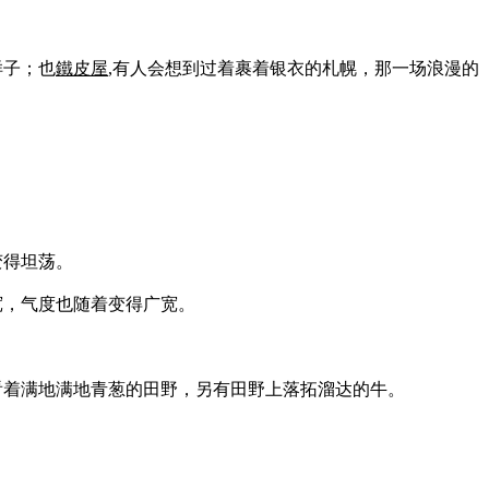
样子；也
鐵皮屋
,有人会想到过着裹着银衣的札幌，那一场浪漫的
变得坦荡。
宽，气度也随着变得广宽。
看着满地满地青葱的田野，另有田野上落拓溜达的牛。