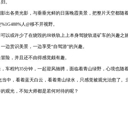
名归。
倒影出各类光影，与垂垂光鲜的日落晚霞美景，把整片天空都随
使%1G488%人@移不开视野。
可以或许少了在烧毁的JR铁轨上上本身驾驶轨道矿车的兴趣之
一边赏识美景，一边享受“自驾游”的兴趣。
像冒险，并且还不由得感觉颇有趣。
米，车程约35分钟，一起迎风驰骋，面临着青山绿野，心境也随
光当中，看着蓝天白云，看着青山绿水，只感觉被观光治愈了。北
许的观光，不知大师都是若何对待的呢？