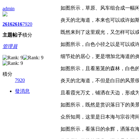
如图所示，草原、风车组合成一幅
admin
炎天的北海道，本来也可以或许如
2616
2616
7920
既然来到了这里观光，又怎样可以
主題
帖子
積分
如图所示，白色小径之以是可以或
管理員
细节处的居心，更是增加北海道的
如图所示，且看葱茏的森林，白色
積分
7920
炎天的北海道，不但是白日的风景
發消息
且看霞光万丈，铺洒在天边，形成
如图所示，既然是赏识落日下的美
众所知周，这里是日本海与宗谷湾
如图所示，看落日的余辉，洒落在