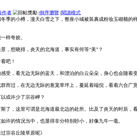
該作者
|
倒序瀏覽
|
閱讀模式
到冬季的小樽，漫天白雪之下，整座小城被装裹成粉妆玉砌额的
能一样夸姣。
景，想晓得，炎天的北海道，事实有何等“美”？
看看吧！
的感受，看无边无际的蓝天，和漂泊的白云朵朵，身心也会随着
成群而过，在无边无际的葱茏草坪上，蔓延着端倪，看着六合广
可以或许少了宗谷岬？
罗斯了，这里可谓是北海道最北边的处所。比及了炎天的时辰，
在如许的情况当中，也显得非分特别眇小，好像九牛一毫。
错过宗谷丘陵草原呢》