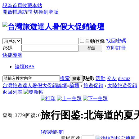
設為首頁
收藏本站
開啟輔助訪問
切換到窄版
找回密碼
自動登錄
密碼
立即註冊
登錄
快捷導航
論壇
BBS
搜索
熱搜:
活動
交友
discuz
搜索
台灣旅遊達人暑假大促銷論壇
»
論壇
›
旅遊促銷
›
大陸旅遊促銷
返回列表
旅行图鉴:北海道的夏天
查看:
3779
|
回復:
0
[複製鏈接]
電梯直達