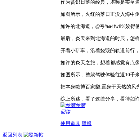
作为赏识日落的经典，堪称是实至
如图所示，火红的落日正没入海中
如许的北海道，@夸%a4fw8%姣得
最后，炎天来到北海道的时辰，怎样
开着小矿车，沿着烧毁的轨道前行，
如许的炎天之旅，想着都感觉有点
如图所示，整躺驾驶体验往返10千
把本身
歐博百家樂
,置身于天然的风
综上所述，看了这些分享，看待如
收藏
回復
使用道具
舉報
返回列表