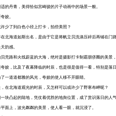
闲适的丹青，美得恰似宫崎骏的片子动画中的场景一般。
斯夸姣。
或许少了到白色小径上打卡，拍些美照？
许在北海道如斯出名，是由于它是将帆立贝洗涤压碎后再铺在门
炎天韵感。
的贝壳路和火线蔚蓝的大海，绝对是摄影打卡制霸朋侪圈的美景
很夸姣，比及了夜幕降临的时辰，也是很是值得一看，特别是落
为了一道道都雅的风光，夸姣的使人移不开眼睛。
景，在北海道观光的时辰，又怎样可以或许少了野寒布岬呢？
间一块凸起的陆地，凭仗着优胜的地舆位置，成了赏识落日的人
海平面上，波光粼粼的美景，使人看一眼，就沉浸了。