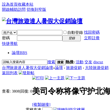
設為首頁
收藏本站
開啟輔助訪問
切換到窄版
找回密碼
自動登錄
密碼
立即註冊
登錄
快捷導航
論壇
BBS
搜索
熱搜:
活動
交友
discuz
搜索
台灣旅遊達人暑假大促銷論壇
»
論壇
›
旅遊促銷
›
大陸旅遊促銷
返回列表
美司令称将像守护北海
查看:
3808
|
回復:
0
[複製鏈接]
電梯直達