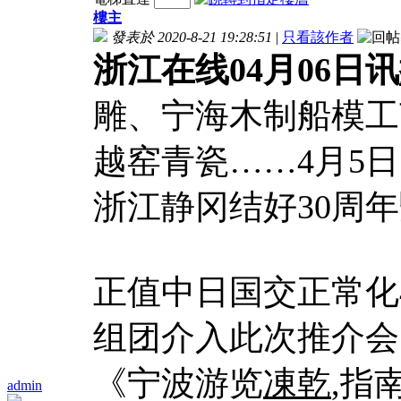
樓主
發表於 2020-8-21 19:28:51
|
只看該作者
浙江在线04月06日讯
雕、宁海木制船模工
越窑青瓷……4月5
浙江静冈结好30周
正值中日国交正常化
组团介入此次推介会
《宁波游览
凍乾
,指
admin