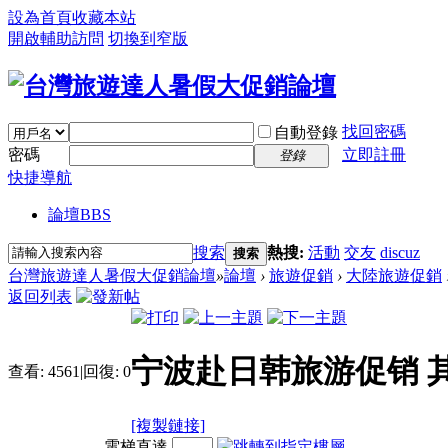
設為首頁
收藏本站
開啟輔助訪問
切換到窄版
找回密碼
自動登錄
密碼
立即註冊
登錄
快捷導航
論壇
BBS
搜索
熱搜:
活動
交友
discuz
搜索
台灣旅遊達人暑假大促銷論壇
»
論壇
›
旅遊促銷
›
大陸旅遊促銷
返回列表
宁波赴日韩旅游促销 
查看:
4561
|
回復:
0
[複製鏈接]
電梯直達