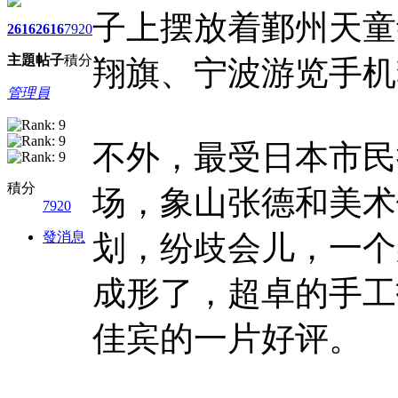
子上摆放着鄞州天童
2616
2616
7920
主題
帖子
積分
翔旗、宁波游览手机
管理員
不外，最受日本市民
積分
场，象山张德和美术
7920
發消息
划，纷歧会儿，一个
成形了，超卓的手工
佳宾的一片好评。