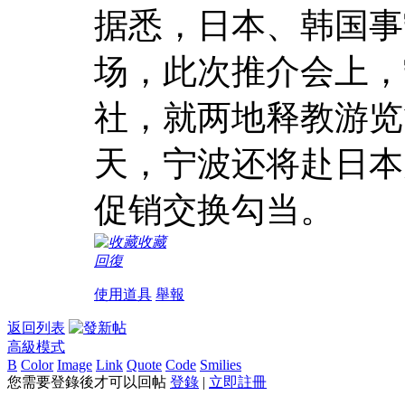
据悉，日本、韩国事
场，此次推介会上，
社，就两地释教游览
天，宁波还将赴日本
促销交换勾当。
收藏
回復
使用道具
舉報
返回列表
高級模式
B
Color
Image
Link
Quote
Code
Smilies
您需要登錄後才可以回帖
登錄
|
立即註冊