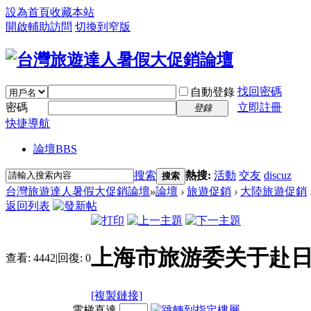
設為首頁
收藏本站
開啟輔助訪問
切換到窄版
找回密碼
自動登錄
密碼
立即註冊
登錄
快捷導航
論壇
BBS
搜索
熱搜:
活動
交友
discuz
搜索
台灣旅遊達人暑假大促銷論壇
»
論壇
›
旅遊促銷
›
大陸旅遊促銷
返回列表
上海市旅游委关于赴
查看:
4442
|
回復:
0
[複製鏈接]
電梯直達