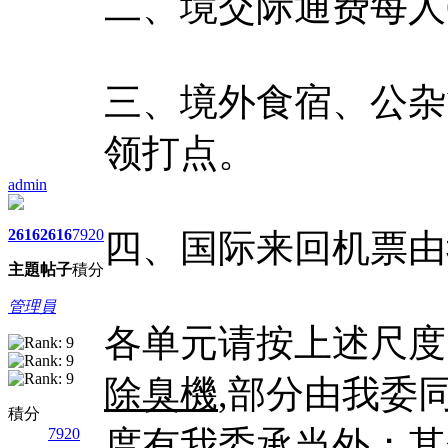
二、境交际通费每人
三、境外食宿、公杂
领打点。
admin
2616
2616
7920
四、国际来回机票由
主題
帖子
積分
管理員
各单元请按上述尺度
除臭機
,部分由我委
積分
度有我委承当外；其
7920