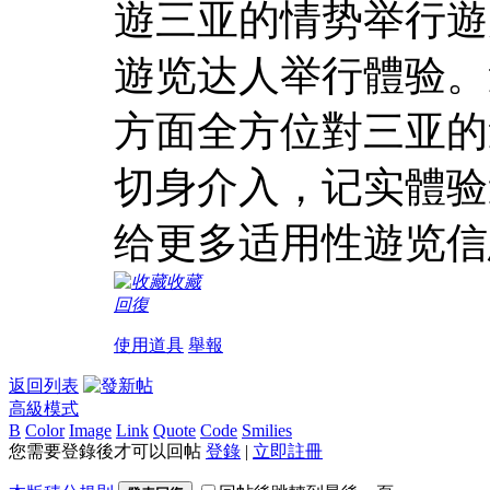
遊三亚的情势举行遊
遊览达人举行體验。
方面全方位對三亚的
切身介入，记实體验
给更多适用性遊览信
收藏
回復
使用道具
舉報
返回列表
高級模式
B
Color
Image
Link
Quote
Code
Smilies
您需要登錄後才可以回帖
登錄
|
立即註冊