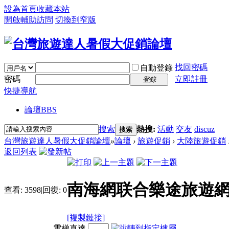
設為首頁
收藏本站
開啟輔助訪問
切換到窄版
找回密碼
自動登錄
密碼
立即註冊
登錄
快捷導航
論壇
BBS
搜索
熱搜:
活動
交友
discuz
搜索
台灣旅遊達人暑假大促銷論壇
»
論壇
›
旅遊促銷
›
大陸旅遊促銷
返回列表
南海網联合樂途旅遊網
查看:
3598
|
回復:
0
[複製鏈接]
電梯直達