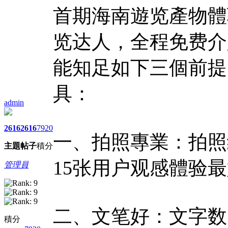
首期海南遊览產物體
览达人，全程免费介
能知足如下三個前提
具：
admin
2616
2616
7920
一、拍照專業：拍照级
主題
帖子
積分
15张用户观感體验
管理員
二、文笔好：文字数目7
積分