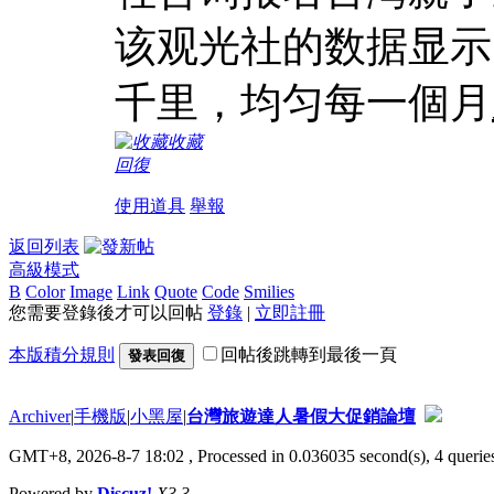
该观光社的数据显示
千里，均匀每一個月
收藏
回復
使用道具
舉報
返回列表
高級模式
B
Color
Image
Link
Quote
Code
Smilies
您需要登錄後才可以回帖
登錄
|
立即註冊
本版積分規則
回帖後跳轉到最後一頁
發表回復
Archiver
|
手機版
|
小黑屋
|
台灣旅遊達人暑假大促銷論壇
GMT+8, 2026-8-7 18:02
, Processed in 0.036035 second(s), 4 queries
Powered by
Discuz!
X3.3