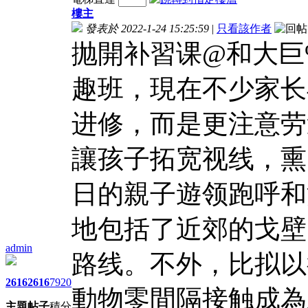
樓主
發表於 2022-1-24 15:25:59
|
只看該作者
抛開补習课@和大巨%
趣班，現在不少家长
进修，而是更注意劳
讓孩子拓宽视线，熏
日的親子遊领跑呼和
地包括了近郊的戈壁
admin
路线。不外，比拟以
2616
2616
7920
動物零間隔接触成為
主題
帖子
積分