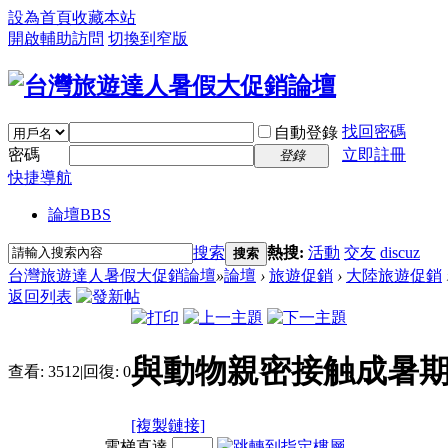
設為首頁
收藏本站
開啟輔助訪問
切換到窄版
找回密碼
自動登錄
密碼
立即註冊
登錄
快捷導航
論壇
BBS
搜索
熱搜:
活動
交友
discuz
搜索
台灣旅遊達人暑假大促銷論壇
»
論壇
›
旅遊促銷
›
大陸旅遊促銷
返回列表
與動物親密接触成暑
查看:
3512
|
回復:
0
[複製鏈接]
電梯直達