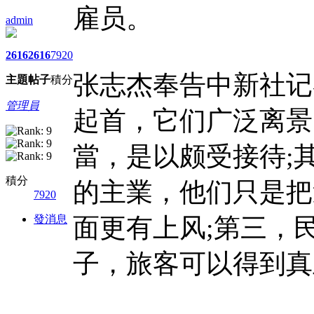
雇员。
admin
2616
2616
7920
张志杰奉告中新社记
主題
帖子
積分
管理員
起首，它们广泛离景
當，是以颇受接待;
積分
的主業，他们只是把
7920
發消息
面更有上风;第三，
子，旅客可以得到真