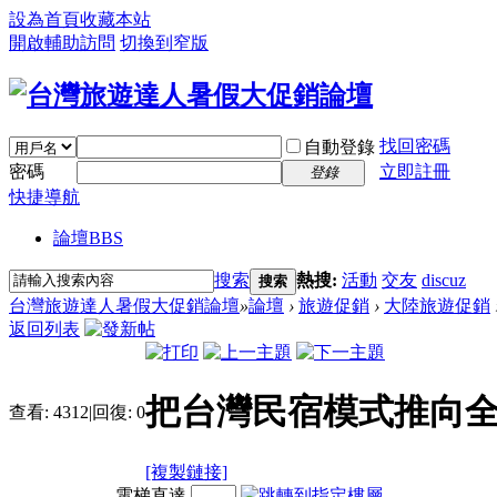
設為首頁
收藏本站
開啟輔助訪問
切換到窄版
找回密碼
自動登錄
密碼
立即註冊
登錄
快捷導航
論壇
BBS
搜索
熱搜:
活動
交友
discuz
搜索
台灣旅遊達人暑假大促銷論壇
»
論壇
›
旅遊促銷
›
大陸旅遊促銷
返回列表
把台灣民宿模式推向
查看:
4312
|
回復:
0
[複製鏈接]
電梯直達