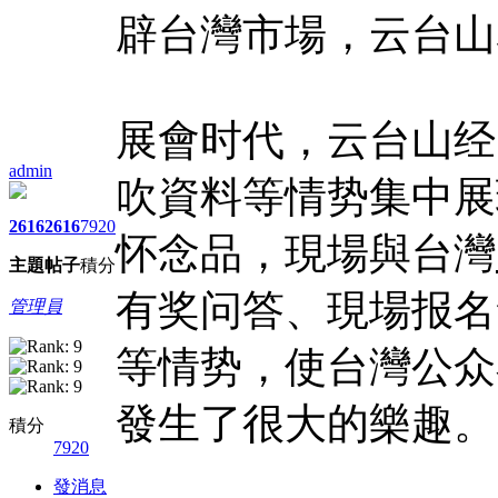
辟台灣市場，云台山
展會时代，云台山经
admin
吹資料等情势集中展
2616
2616
7920
怀念品，現場與台灣
主題
帖子
積分
有奖问答、現場报名
管理員
等情势，使台灣公众
發生了很大的樂趣。
積分
7920
發消息