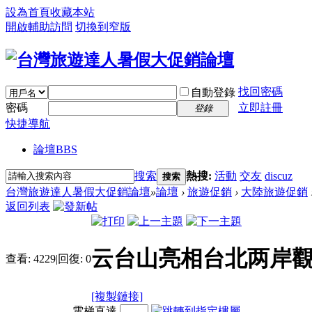
設為首頁
收藏本站
開啟輔助訪問
切換到窄版
找回密碼
自動登錄
密碼
立即註冊
登錄
快捷導航
論壇
BBS
搜索
熱搜:
活動
交友
discuz
搜索
台灣旅遊達人暑假大促銷論壇
»
論壇
›
旅遊促銷
›
大陸旅遊促銷
返回列表
云台山亮相台北两岸
查看:
4229
|
回復:
0
[複製鏈接]
電梯直達