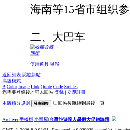
海南等15省市组织
二、大巴车
收藏
回復
使用道具
舉報
返回列表
高級模式
B
Color
Image
Link
Quote
Code
Smilies
您需要登錄後才可以回帖
登錄
|
立即註冊
本版積分規則
回帖後跳轉到最後一頁
發表回復
Archiver
|
手機版
|
小黑屋
|
台灣旅遊達人暑假大促銷論壇
GMT+8, 2026-8-9 03:01
, Processed in 0.039028 second(s), 4 queries