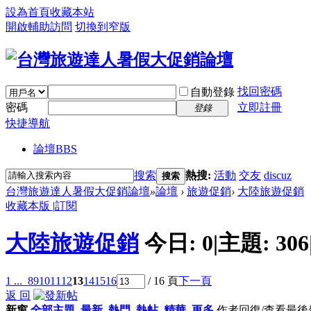
設為首頁
收藏本站
開啟輔助訪問
切換到窄版
找回密碼
自動登錄
密碼
立即註冊
登錄
快捷導航
論壇
BBS
搜索
熱搜:
活動
交友
discuz
搜索
台灣旅遊達人暑假大促銷論壇
»
論壇
›
旅遊促銷
›
大陸旅遊促銷
收藏本版
|
訂閱
大陸旅遊促銷
今日:
0
|
主題:
306
1 ...
8
9
10
11
12
13
14
15
16
/ 16 頁
下一頁
返 回
新窗
全部主題
最新
熱門
熱帖
精華
更多
作者
回復/查看
最後