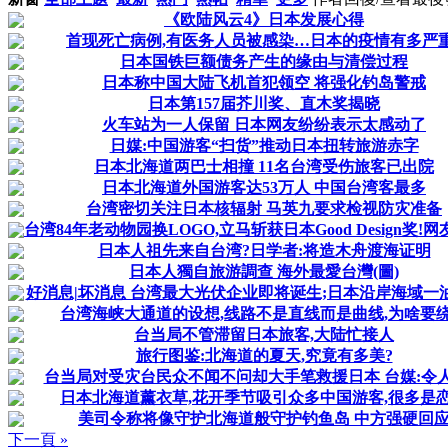
《欧陆风云4》日本发展心得
首现死亡病例,有医务人员被感染…日本的疫情有多严重
日本国铁巨额债务产生的缘由与清偿过程
日本称中国大陆飞机首犯领空 将强化钓岛警戒
日本第157届芥川奖、直木奖揭晓
火车站为一人保留 日本网友纷纷表示太感动了
日媒:中国游客“扫货”推动日本扭转旅游赤字
日本北海道两巴士相撞 11名台湾受伤旅客已出院
日本北海道外国游客达53万人 中国台湾客最多
台湾密切关注日本核辐射 马英九要求检视防灾准备
台湾84年老动物园换LOGO,立马斩获日本Good Design奖!网友:
日本人祖先来自台湾?日学者:将造木舟渡海证明
日本人獨自旅游調查 海外最愛台灣(圖)
好消息|坏消息 台湾最大光伏企业即将诞生;日本沿岸海域一
台湾海峡大通道的设想,线路不是直线而是曲线,为啥要
台当局不管滞留日本旅客,大陆忙接人
旅行图鉴:北海道的夏天,究竟有多美?
台当局对受灾台民众不闻不问却大手笔救援日本 台媒:令
日本北海道薰衣草,花开季节吸引众多中国游客,很多是
美司令称将像守护北海道般守护钓鱼岛 中方强硬回
下一頁 »