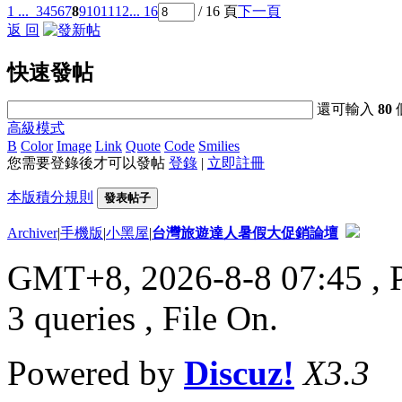
1 ...
3
4
5
6
7
8
9
10
11
12
... 16
/ 16 頁
下一頁
返 回
快速發帖
還可輸入
80
高級模式
B
Color
Image
Link
Quote
Code
Smilies
您需要登錄後才可以發帖
登錄
|
立即註冊
本版積分規則
發表帖子
Archiver
|
手機版
|
小黑屋
|
台灣旅遊達人暑假大促銷論壇
GMT+8, 2026-8-8 07:45
, 
3 queries , File On.
Powered by
Discuz!
X3.3