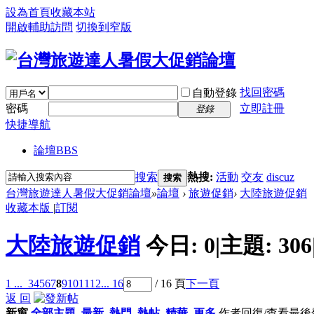
設為首頁
收藏本站
開啟輔助訪問
切換到窄版
找回密碼
自動登錄
密碼
立即註冊
登錄
快捷導航
論壇
BBS
搜索
熱搜:
活動
交友
discuz
搜索
台灣旅遊達人暑假大促銷論壇
»
論壇
›
旅遊促銷
›
大陸旅遊促銷
收藏本版
|
訂閱
大陸旅遊促銷
今日:
0
|
主題:
306
1 ...
3
4
5
6
7
8
9
10
11
12
... 16
/ 16 頁
下一頁
返 回
新窗
全部主題
最新
熱門
熱帖
精華
更多
作者
回復/查看
最後