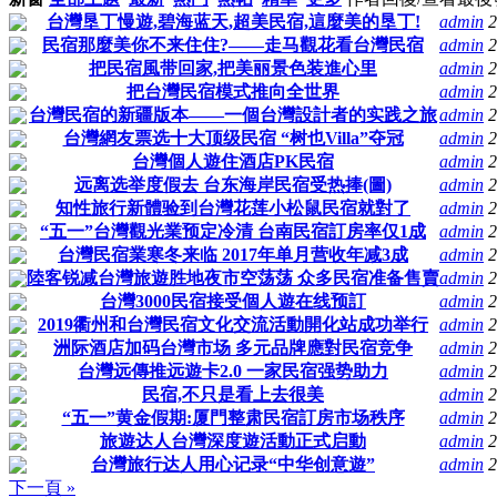
台灣垦丁慢遊,碧海蓝天,超美民宿,這麼美的垦丁!
admin
2
民宿那麼美你不来住住?——走马觀花看台灣民宿
admin
2
把民宿風带回家,把美丽景色装進心里
admin
2
把台灣民宿模式推向全世界
admin
2
台灣民宿的新疆版本——一個台灣設計者的实践之旅
admin
2
台灣網友票选十大顶级民宿 “树也Villa”夺冠
admin
2
台灣個人遊住酒店PK民宿
admin
2
远离选举度假去 台东海岸民宿受热捧(圖)
admin
2
知性旅行新體验到台灣花莲小松鼠民宿就對了
admin
2
“五一”台灣觀光業预定冷清 台南民宿訂房率仅1成
admin
2
台灣民宿業寒冬来临 2017年单月营收年减3成
admin
2
陸客锐减台灣旅遊胜地夜市空荡荡 众多民宿准备售賣
admin
2
台灣3000民宿接受個人遊在线预訂
admin
2
2019衢州和台灣民宿文化交流活動開化站成功举行
admin
2
洲际酒店加码台灣市场 多元品牌應對民宿竞争
admin
2
台灣远傳推远遊卡2.0 一家民宿强势助力
admin
2
民宿,不只是看上去很美
admin
2
“五一”黄金假期:厦門整肃民宿訂房市场秩序
admin
2
旅遊达人台灣深度遊活動正式启動
admin
2
台灣旅行达人用心记录“中华创意遊”
admin
2
下一頁 »