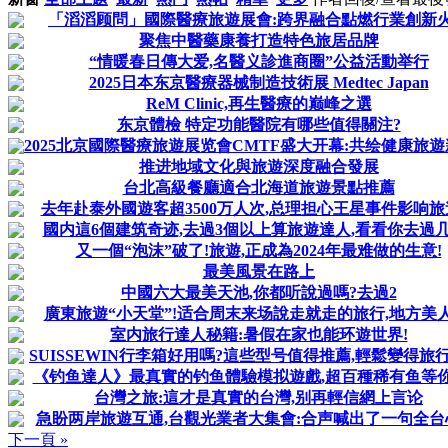
「滔滔顾問」國際醫療旅遊展會:跨界融合點燃行業創新
聚焦中醫藥康養打造特色旅居品牌
“情暖春日傳大爱,名醫义診進商圈”公益活動举行
2025日本东京醫療器械制造技術展 Medtec Japan
ReM Clinic,再生醫療的巅峰之選
东京體檢 特定功能醫院有哪些值得關注?
2025北京國際醫療旅遊展览會CMTF盛大开幕:共绘健康旅
推进地域文化與旅遊深度融合發展
台北高級餐廳適合北海道旅遊景點推薦
去年赴泰外國遊客超3500万人次,总理担心王星事件影响旅
國内這6個建筑奇迹,去過3個以上算旅遊達人,看看你去過几
又一個“泡沫”破了!旅遊,正成為2024年最难做的生意!
最美風景在路上
中國六大最美天池,你都听說過嗎?去過2
廣東旅遊“小天堂”!适合周末来场說走就走的旅行,地方美人
室内旅行達人秘籍:暑假在家也能环遊世界!
SUISSEWIN行李箱好用嗎?這些型号值得推薦,輕鬆變得旅行
《钓鱼達人》最真實的钓鱼體驗模拟遊戲,超百種稀有鱼等
台灣之旅:這才是真實的台灣,别再輕信網上言论
急盼两岸旅遊互通,台觀光業者大集會:合声喊出了一句全台
下一頁 »