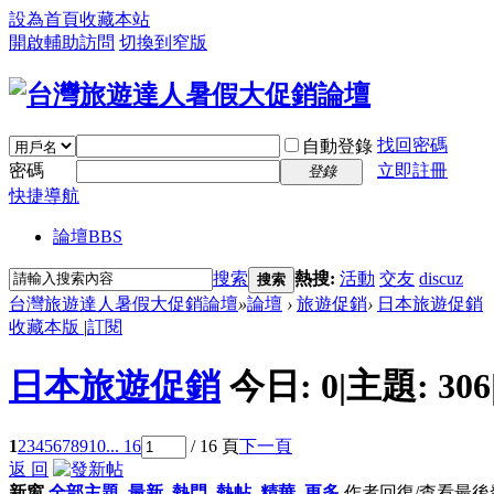
設為首頁
收藏本站
開啟輔助訪問
切換到窄版
找回密碼
自動登錄
密碼
立即註冊
登錄
快捷導航
論壇
BBS
搜索
熱搜:
活動
交友
discuz
搜索
台灣旅遊達人暑假大促銷論壇
»
論壇
›
旅遊促銷
›
日本旅遊促銷
收藏本版
|
訂閱
日本旅遊促銷
今日:
0
|
主題:
306
1
2
3
4
5
6
7
8
9
10
... 16
/ 16 頁
下一頁
返 回
新窗
全部主題
最新
熱門
熱帖
精華
更多
作者
回復/查看
最後