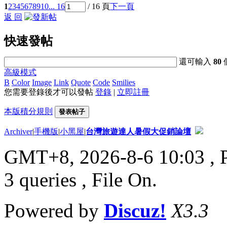
1
2
3
4
5
6
7
8
9
10
... 16
/ 16 頁
下一頁
返 回
快速發帖
還可輸入
80
高級模式
B
Color
Image
Link
Quote
Code
Smilies
您需要登錄後才可以發帖
登錄
|
立即註冊
本版積分規則
發表帖子
Archiver
|
手機版
|
小黑屋
|
台灣旅遊達人暑假大促銷論壇
GMT+8, 2026-8-6 10:03
, 
3 queries , File On.
Powered by
Discuz!
X3.3