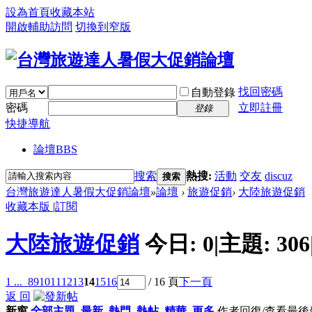
設為首頁
收藏本站
開啟輔助訪問
切換到窄版
找回密碼
自動登錄
密碼
立即註冊
登錄
快捷導航
論壇
BBS
搜索
熱搜:
活動
交友
discuz
搜索
台灣旅遊達人暑假大促銷論壇
»
論壇
›
旅遊促銷
›
大陸旅遊促銷
收藏本版
|
訂閱
大陸旅遊促銷
今日:
0
|
主題:
306
1 ...
8
9
10
11
12
13
14
15
16
/ 16 頁
下一頁
返 回
新窗
全部主題
最新
熱門
熱帖
精華
更多
作者
回復/查看
最後