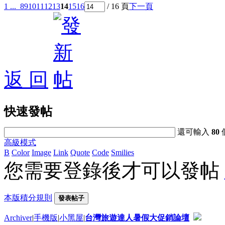
1 ...
8
9
10
11
12
13
14
15
16
/ 16 頁
下一頁
返 回
快速發帖
還可輸入
80
高級模式
B
Color
Image
Link
Quote
Code
Smilies
您需要登錄後才可以發帖
本版積分規則
發表帖子
Archiver
|
手機版
|
小黑屋
|
台灣旅遊達人暑假大促銷論壇