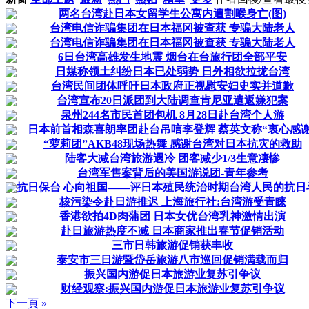
两名台湾赴日本女留学生公寓内遭割喉身亡(图)
台湾电信诈骗集团在日本福冈被查获 专骗大陆老人
台湾电信诈骗集团在日本福冈被查获 专骗大陆老人
6日台湾高雄发生地震 烟台在台旅行团全部平安
日媒称领土纠纷日本已处弱势 日外相欲拉拢台湾
台湾民间团体呼吁日本政府正视慰安妇史实并道歉
台湾宣布20日派团到大陆调查肯尼亚遣返嫌犯案
泉州244名市民首团包机 8月28日赴台湾个人游
日本前首相森喜朗率团赴台吊唁李登辉 蔡英文称“衷心感谢
“萝莉团”AKB48现场热舞 感谢台湾对日本抗灾的救助
陆客大减台湾旅游遇冷 团客减少1/3生意凄惨
台湾军售案背后的美国游说团-青年参考
抗日保台 心向祖国——评日本殖民统治时期台湾人民的抗日
核污染令赴日游推迟 上海旅行社:台湾游受青睐
香港欲拍4D肉蒲团 日本女优台湾乳神激情出演
赴日旅游热度不减 日本商家推出春节促销活动
三市日韩旅游促销获丰收
泰安市三日游暨岱岳旅游八市巡回促销满载而归
振兴国内游促日本旅游业复苏引争议
财经观察:振兴国内游促日本旅游业复苏引争议
下一頁 »