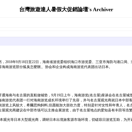
台灣旅遊達人暑假大促銷論壇's Archiver
2018年9月18日至22日，海南省游览委组织海口市游览委、三亚市海防与港口
等海南游览部分狐臭怎麼辦,、协会和企业构成海南游览代表团出访日本。
通海南与名古屋的直航做铺垫，9月19日上午，海南游览(名古屋)座谈会在名古屋
海南游览代表团一行对海南游览成长环境举行了先容，并与名古屋观光商就日本中部
南游览上风较大，希爾思狗飼料,但愿能加大鼓吹力度，特别是针对女性和年青人，名
古屋观光商建议在中部市场可以主推会展游览，由于名古屋地点的爱知县有丰田等浩
S.、日本观光等日本大型观光商，调研日本出境旅客源市场环境，切磋琼日游览互助，为