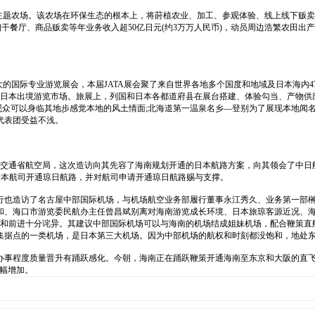
KU主题农场。该农场在环保生态的根本上，将莳植农业、加工、参观体验、线上线下贩
验、相干餐厅、商品贩卖等年业务收入超50亿日元(约3万万人民币)，动员周边浩繁农
最大的国际专业游览展会，本届JATA展会聚了来自世界各地多个国度和地域及日本海内47
研日本出境游览市场。旅展上，列国和日本各都道府县在展台搭建、体验勾当、产物
，让观众可以身临其地步感觉本地的风土情面;北海道第一温泉名乡—登别为了展现本地闻
代表团受益不浅。
山交通省航空局，这次造访向其先容了海南规划开通的日本航路方案，向其领会了中日
日本航司开通琼日航路，并对航司申请开通琼日航路赐与支撑。
行也造访了名古屋中部国际机场，与机场航空业务部履行董事永江秀久、业务第一部榊
和、海口市游览委民航办主任曾昌斌别离对海南游览成长环境、日本旅琼客源近况、
长和前进十分诧异。其建议中部国际机场可以与海南的机场结成姐妹机场，配合鞭策直
集据点的一类机场，是日本第三大机场。因为中部机场的航权和时刻都没饱和，地处
事程度质量晋升有踊跃感化。今朝，海南正在踊跃鞭策开通海南至东京和大阪的直飞航路
大幅增加。