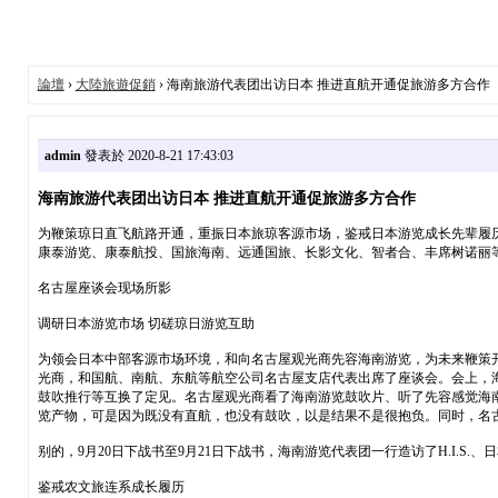
論壇
›
大陸旅遊促銷
› 海南旅游代表团出访日本 推进直航开通促旅游多方合作
admin
發表於 2020-8-21 17:43:03
海南旅游代表团出访日本 推进直航开通促旅游多方合作
为鞭策琼日直飞航路开通，重振日本旅琼客源市场，鉴戒日本游览成长先辈履历，
康泰游览、康泰航投、国旅海南、远通国旅、长影文化、智者合、丰席树诺丽
名古屋座谈会现场所影
调研日本游览市场 切磋琼日游览互助
为领会日本中部客源市场环境，和向名古屋观光商先容海南游览，为未来鞭策开
光商，和国航、南航、东航等航空公司名古屋支店代表出席了座谈会。会上，
鼓吹推行等互换了定见。名古屋观光商看了海南游览鼓吹片、听了先容感觉海
览产物，可是因为既没有直航，也没有鼓吹，以是结果不是很抱负。同时，名
别的，9月20日下战书至9月21日下战书，海南游览代表团一行造访了H.I.
鉴戒农文旅连系成长履历