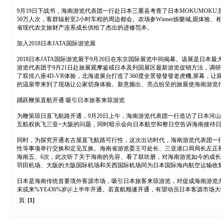
9月19日下战书，海南游览代表团一行赴日本三重县考查了日本MOKUMO
50万人次，客群辐射至2小时车程的周边都会。农场参Winner娛樂城,观体
省现代农文旅财产连系成长供给了杰出的进修范本。
加入2018日本JATA国际游览展
2018日本JATA国际游览展于9月20日在东京国际展览中间揭幕。该展是日本
游览代表团于9月21日赴旅展观摩鉴戒日本及列国展区最新游览促销方法，调
了双排八座4D-VR体验，北海道展台打造了360度全景發發發老虎機,屏幕
的温泉带来到了现场让公家切身体验。新意频出、亮点纷呈的旅展使海南游览
踊跃鞭策直航开通 吸引日本旅客来琼游览
为鞭策琼日直飞航路开通，9月20日上午，海南游览代表团一行造访了日本河
五航权执飞三亚=大阪的问题，同时暗示会向日本航空和整日空告诉海南接待
同时，为探究开通名古屋直飞航路可行性，这次出访时代，海南游览代表团一
性等事项举行交换和定见互换。海南省游览委王可处长、三亚港口局局长左正
海南五、6次，此次听了关于海南的先容、看了鼓吹册，对海南游览如今的成
羽田机场、大阪的大阪国际机场和关西国际机场同为日本国际海内航空运输收
日本是海南传统首要境外客源市场，吸引日本旅客来琼游览，对促成海南游览办
末或来%YE436%岁@上半年开通。若直航顺遂开通，有望动员日本客源市场
頁:
[1]