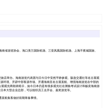
局、海南省游览协会、海口美兰国际机场、三亚凤凰国际机场、上海不夜城国旅、
城堡旅店举办。海南游览代表团与日今日中安然平静参观、阪急交通社等名古屋观
客源环境、开辟中部客源市场、开通海南至名古屋直航、增强海南游览在中部的
古屋观光商朝表暗示，如今日本仍是有很多观光社在测验考试设计和贩卖海南游
繁日本大型企业总部，可以组织员工去开会、嘉奖游览等。
开通直航集客做好前期筹备事情。