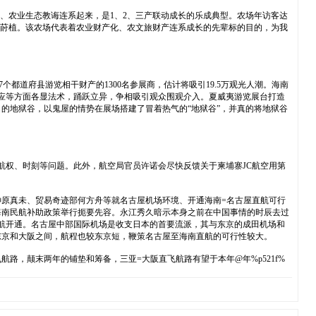
卖、农业生态教诲连系起来，是1、2、三产联动成长的乐成典型。农场年访客达
田出产莳植。该农场代表着农业财产化、农文旅财产连系成长的先辈标的目的，为我
个都道府县游览相干财产的1300名参展商，估计将吸引19.5万观光人潮。海南
供应等方面各显法术，踊跃立异，争相吸引观众围观介入。夏威夷游览展台打造
名的地狱谷，以鬼屋的情势在展场搭建了冒着热气的“地狱谷”，并真的将地狱谷
航权、时刻等问题。此外，航空局官员许诺会尽快反馈关于柬埔寨JC航空用第
原真未、贸易奇迹部何方舟等就名古屋机场环境、开通海南=名古屋直航可行
海南民航补助政策举行扼要先容。永江秀久暗示本身之前在中国事情的时辰去过
航开通。名古屋中部国际机场是收支日本的首要流派，其与东京的成田机场和
东京和大阪之间，航程也较东京短，鞭策名古屋至海南直航的可行性较大。
，颠末两年的铺垫和筹备，三亚=大阪直飞航路有望于本年@年%p521f%