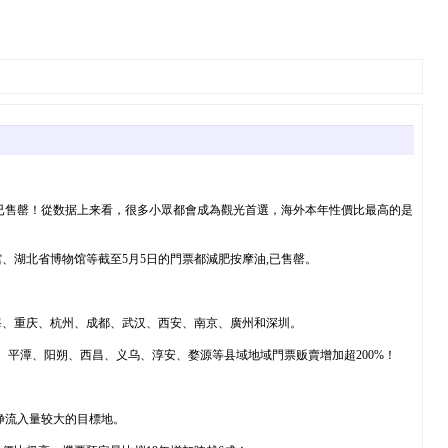
均已售罄！從数据上来看，很多小眾都會成為觀光首選，海外本年性價比最高的是
、湖北省博物馆等截至5月5日的門票都減肥按摩油,已售罄。
海、重庆、杭州、成都、武汉、西安、南京、廣州和深圳。
平潭、阳朔、西昌、义乌、淳安、婺源等县域地域門票贩賣增加超200%！
净流入量较大的目標地。