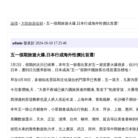
論壇
›
大陸旅遊促銷
› 五一假期旅遊火爆,日本行成海外性價比首選!
admin
發表於 2024-10-10 17:25:46
五一假期旅遊火爆,日本行成海外性價比首選!
5月2日，假期的次日已竣事，本年五一较着比客岁五一遊览要火爆很多，估计
日本，遭到日元匯率影响，日本成為“五一”假期中國旅客出境首選目標地！
早在4月30日，多個知名景區和文化場合的門票早已售罄，五一當天，九寨沟景
今兒童禮物,天，“大唐不夜城已被六國旅黃連抑菌液, 客攻下”热搜登顶，大
西湖邊的苏堤断桥也是人挤人排起长龙，上海外滩、青島栈桥、长沙橘子洲頭
本年五一除公共都會外，小眾都會成為出行热點，天水、萍乡、上饶、惠州、丽
美團数据显示，天水、正定、淄博、台州、柳州、潮州、延吉等以美食著称的特别
按照火車的预售数据热力求，北上廣深、武汉、郑州、西安等中間都會日本除