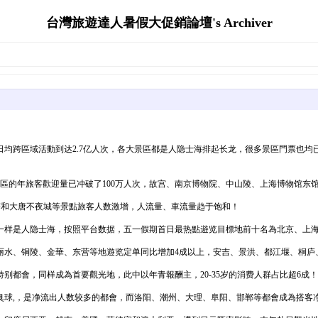
台灣旅遊達人暑假大促銷論壇's Archiver
日均跨區域活動到达2.7亿人次，各大景區都是人隐士海排起长龙，很多景區門票也
區的年旅客歡迎量已冲破了100万人次，故宫、南京博物院、中山陵、上海博物馆东馆
雁塔和大唐不夜城等景點旅客人数激增，人流量、車流量趋于饱和！
一样是人隐士海，按照平台数据，五一假期首日最热點遊览目標地前十名為北京、上
水、铜陵、金華、东营等地遊览定单同比增加4成以上，安吉、景洪、都江堰、桐庐、
都會，同样成為首要觀光地，此中以年青報酬主，20-35岁的消费人群占比超6成！
臭球,，是净流出人数较多的都會，而洛阳、潮州、大理、阜阳、邯郸等都會成為搭客