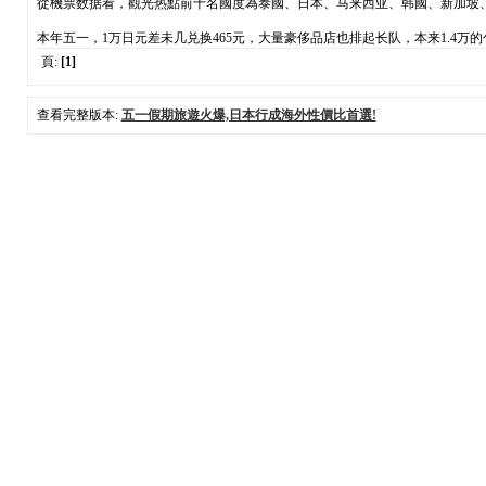
從機票数据看，觀光热點前十名國度為泰國、日本、马来西亚、韩國、新加坡、
本年五一，1万日元差未几兑换465元，大量豪侈品店也排起长队，本来1.4万
頁:
[1]
查看完整版本:
五一假期旅遊火爆,日本行成海外性價比首選!