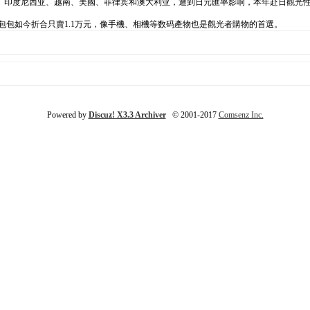
印度尼西亚、越南、美國、菲律宾和澳大利亚，遭到日元匯率影响，本年赴日觀光性價
的包包如今折合只賣1.1万元，像手機、相機等数码產物也是觀光者購物的首選。
Powered by
Discuz! X3.3 Archiver
© 2001-2017
Comsenz Inc.