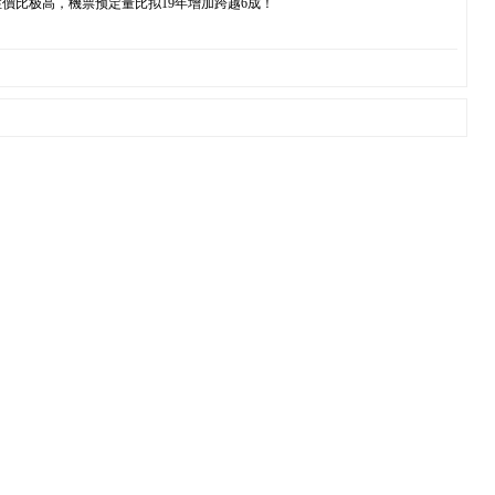
比极高，機票预定量比拟19年增加跨越6成！