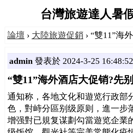
台灣旅遊達人暑假大促
論壇
›
大陸旅遊促銷
› “雙11”
admin
發表於 2024-3-25 16:48:5
“雙11”海外酒店大促销?先
通知称，各地文化和遊览行政部
色，對峙分區别级原则，進一步
增强對已規复谋劃勾當遊览企業
级饭馆、觀光社等完美常態化疫