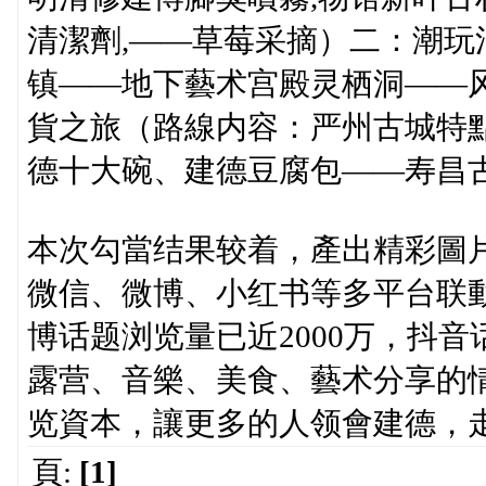
清潔劑,——草莓采摘）二：潮
镇——地下藝术宫殿灵栖洞——
貨之旅（路線内容：严州古城特
德十大碗、建德豆腐包——寿昌古
本次勾當结果较着，產出精彩圖片
微信、微博、小红书等多平台联動
博话题浏览量已近2000万，抖音
露营、音樂、美食、藝术分享的
览資本，讓更多的人领會建德，
頁:
[1]