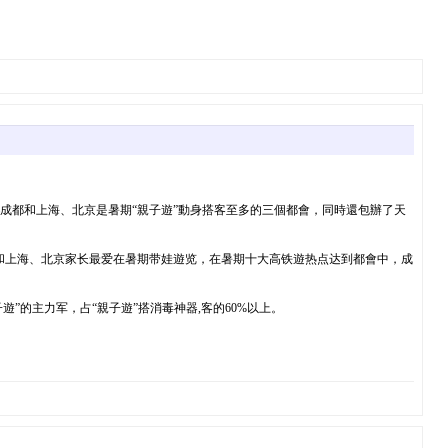
——成都和上海、北京是暑期“親子遊”動身搭客至多的三個都會，同時還包辦了天
都和上海、北京家长最爱在暑期带娃遊览，在暑期十大高铁遊热点达到都會中，成
子遊”的主力军，占“親子遊”搭消毒神器,客的60%以上。