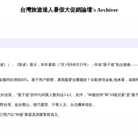
台灣旅遊達人暑假大促銷論壇's Archiver
陈述》），《陈述》显示，本年暑期（7月1号到8月31号），作為“親子遊”热点都會
费金额同比增加84%。親子用户群體，暑期最爱去哪遛娃？从動身現金板,地来看，成
茶,，“親子遊”的均匀同業人数到达3.4人，此中，“80後怙恃”和“10後兒童”是“親
越野自驾、徒步爬山、精巧露营、汗青人文。台北機車借款，
订用户以“80後”家庭及闺蜜客群為主。