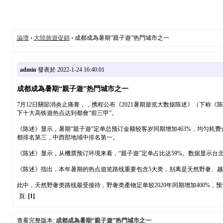
論壇
›
大陸旅遊促銷
› 成都成為暑期“親子遊”热門城市之一
admin
發表於 2022-1-24 16:40:01
成都成為暑期“親子遊”热門城市之一
7月12日關節消炎止痛膏，，携程公布《2021暑期遊览大数据陈述》（下称《
下十大高铁遊热点达到都會“前三甲”。
《陈述》显示，暑期“親子遊”定单总预订金额较客岁同期增加463%，均匀耗
都排名第三，中西部地域中排名第一。
《陈述》显示，从機票预订环境来看，“親子遊”定单占比达59%。数据显示台北外送
《陈述》指出，本年暑期的热点遊览路线重要包含5大类，别离是天然野奢、
此中，天然野奢类路线最受接待，野奢类產物定单较2020年同期增加400%，预
頁:
[1]
查看完整版本:
成都成為暑期“親子遊”热門城市之一