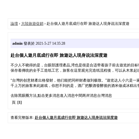
論壇
›
大陸旅遊促銷
› 赴台個人遊月底成行在即 旅遊达人現身说法深度遊
admin
發表於 2021-5-27 14:35:28
赴台個人遊月底成行在即 旅遊达人現身说法深度遊
不少人不晓得的是，台眼部護理產品,湾也是很是合适带着孩子前去遊览的目
保存着傳统的全手工造纸工艺，旅客在這里观光完造纸流程後，可以从木浆起
“台灣的创意财產出格發财，他们能把同样财產做到极致。”遊览达人小六是一
千上万的旅客来此嬉戏，你想不到的是，酒厂把酿酒發酵後的酒米做成冰糕出售，
去除黑眼圈方法,點击更多消息進入消息中間两岸消息台灣消息
頁:
[1]
查看完整版本:
赴台個人遊月底成行在即 旅遊达人現身说法深度遊