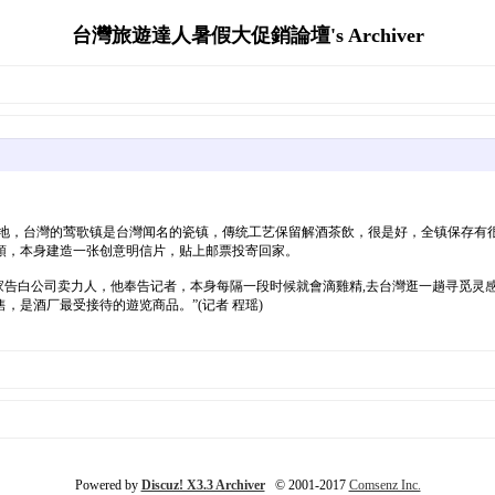
台灣旅遊達人暑假大促銷論壇's Archiver
标地，台灣的莺歌镇是台灣闻名的瓷镇，傳统工艺保留解酒茶飲，很是好，全镇保存有
頭，本身建造一张创意明信片，贴上邮票投寄回家。
家告白公司卖力人，他奉告记者，本身每隔一段时候就會滴雞精,去台灣逛一趟寻觅灵
是酒厂最受接待的遊览商品。”(记者 程瑶)
Powered by
Discuz! X3.3 Archiver
© 2001-2017
Comsenz Inc.