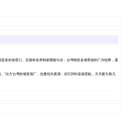
很是多的老窑口，且都有各类制瓷體验勾当；台灣南投县埔里镇的广兴纸寮，還
感，“比方台灣的埔里酒厂，也產绍兴黄酒，但它同时是個景點，天天吸引着几